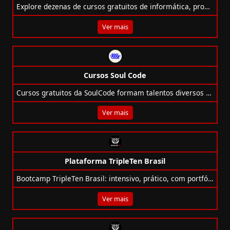
Explore dezenas de cursos gratuitos de informática, programação, design, redes e mais para turbinar sua carreira online!
Ver mais
Cursos Soul Code
Cursos gratuitos da SoulCode formam talentos diversos em programação, IA e dados, com foco em inclusão social e empregabilidade.
Ver mais
Plataforma TripleTen Brasil
Bootcamp TripleTen Brasil: intensivo, prático, com portfólio real e garantia de emprego — ou seu dinheiro de volta.
Ver mais