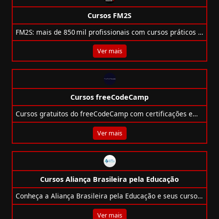
Cursos FM2S
FM2S: mais de 850 mil profissionais com cursos práticos (gratuitos e pagos) de Lean, qualidade, projetos, dados e liderança.
Ver mais
Cursos freeCodeCamp
Cursos gratuitos do freeCodeCamp com certificações em programação, front-end, back-end, Python e muito mais!
Ver mais
Cursos Aliança Brasileira pela Educação
Conheça a Aliança Brasileira pela Educação e seus cursos gratuitos nas áreas de inovação, liderança, tecnologia, ESG e muito mais.
Ver mais