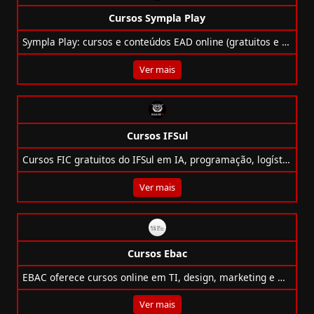
Cursos Sympla Play
Sympla Play: cursos e conteúdos EAD online (gratuitos e pagos) com certificado em IA, marketing, TI, direito, blockchain e muito mais.
Ver mais
Cursos IFSul
Cursos FIC gratuitos do IFSul em IA, programação, logística, animação e gestão: formação inclusiva e profissionalizante de qualidade.
Ver mais
Cursos Ebac
EBAC oferece cursos online em TI, design, marketing e mais, com professores do mercado, projetos práticos e certificado reconhecido.
Ver mais