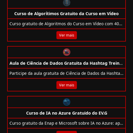
Curso de Algorítimos Gratuito da Curso em Vídeo
Curso gratuito de Algoritmos do Curso em Vídeo com 40h e 16 aulas. Ideal para iniciantes em programação. Certificado opcional e pago.
Ver mais
Aula de Ciência de Dados Gratuita da Hashtag Treinamentos
Participe da aula gratuita de Ciência de Dados da Hashtag Treinamentos e descubra como alavancar sua carreira com IA e Machine Learning.
Ver mais
Curso de IA no Azure Gratuido do EV.G
Curso gratuito da Enap e Microsoft sobre IA no Azure: aprenda fundamentos de IA e machine learning com certificado em 4h!