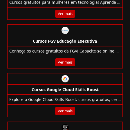
Cursos gratuitos para mulheres em tecnologia! Aprenda IA, Cloud, Cibersegurança, Redes e muito mais com a WoMakersCode.
Ver mais
Cursos FGV Educação Executiva
Conheça os cursos gratuitos da FGV! Capacite-se online em direito, dados, marketing, gestão e mais, com certificado reconhecido.
Ver mais
Cursos Google Cloud Skills Boost
Explore o Google Cloud Skills Boost: cursos gratuitos, certificações e IA com Gemini, Vertex AI e aprendizado guiado na nuvem.
Ver mais