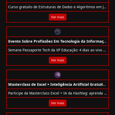
Curso gratuito de Estruturas de Dados e Algoritmos em Java com certificado, conteúdo completo e exemplos práticos.
Ver mais
Evento Sobre Profissões Em Tecnologia da Informação Gratuito da XP Educação
Semana Passaporte Tech da XP Educação: 4 dias ao vivo e gratuitos sobre carreira tech global, IA, cloud, dados, segurança e dev.
Ver mais
Masterclass de Excel + Inteligência Artificial Gratuito da Hashtag Treinamentos
Participe da Masterclass Excel + IA da Hashtag: aprenda Copilot, ChatGPT, relatórios e fórmulas, grátis, em 17/09 às 19:30.
Ver mais