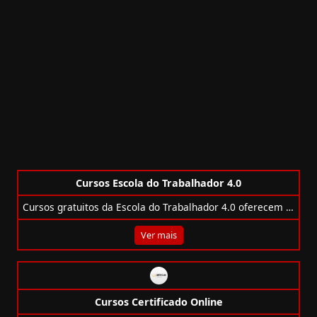
Cursos Google Cloud
Cursos gratuitos do Google Cloud com laboratórios reais, emblemas e trilhas em nuvem, dados, APIs, IA e mais!
Ver mais
Cursos Escola do Trabalhador 4.0
Cursos gratuitos da Escola do Trabalhador 4.0 oferecem qualificação profissional em tecnologia, IA, dados e Microsoft com certificado.
Ver mais
Cursos Certificado Online