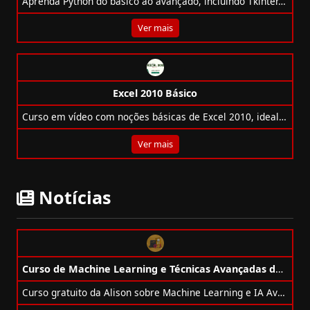
Aprenda Python do básico ao avançado, incluindo Tkinter, SQLite, JSON e criação de interfaces gráficas.
Ver mais
Excel 2010 Básico
Curso em vídeo com noções básicas de Excel 2010, ideal para iniciantes que desejam dominar planilhas.
Ver mais
Notícias
Curso de Machine Learning e Técnicas Avançadas de IA Gratuito da Alison
Curso gratuito da Alison sobre Machine Learning e IA Avançada com certificado opcional. Aprenda algoritmos, redes neurais e aplicações reais de IA.