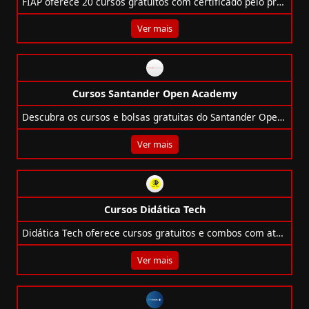
FIAP oferece 20 cursos gratuitos com certificado pelo programa Eu Capacito. Aprenda tecnologia, inovação e negócios online e no seu ritmo!
Ver mais
Cursos Santander Open Academy
Descubra os cursos e bolsas gratuitas do Santander Open Academy em tecnologia, IA, idiomas, marketing e liderança.
Ver mais
Cursos Didática Tech
Didática Tech oferece cursos gratuitos e combos com até 560% OFF em IA, Python, R, Power BI e Machine Learning, com foco em conteúdo descomplicado.
Ver mais