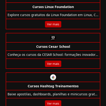
Cursos Linux Foundation
Explore cursos gratuitos da Linux Foundation em Linux, Cloud, DevOps, IA, Segurança e mais. Aprenda com os maiores nomes do open source.
Ver mais
Cursos Cesar School
Conheça os cursos da CESAR School: formações inovadoras para acelerar ou transformar sua carreira em tecnologia e design.
Ver mais
Cursos Hashtag Treinamentos
Baixe apostilas, dashboards, planilhas e minicursos gratuitos de Excel, Power BI, Python, SQL e muito mais com a Hashtag Treinamentos!
Ver mais