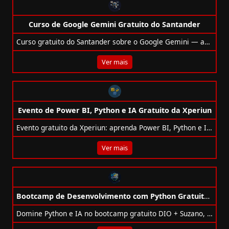
Curso de Google Gemini Gratuito do Santander
Curso gratuito do Santander sobre o Google Gemini — aprenda IA generativa, ferramentas multimodais e receba certificado.
Ver mais
Evento de Power BI, Python e IA Gratuito da Xperiun
Evento gratuito da Xperiun: aprenda Power BI, Python e IA em 3 noites (21 a 23/10), do zero à prática.
Ver mais
Bootcamp de Desenvolvimento com Python Gratuito DIO + Suzano
Domine Python e IA no bootcamp gratuito DIO + Suzano, com projetos práticos, Copilot e Azure. Certificado incluso!