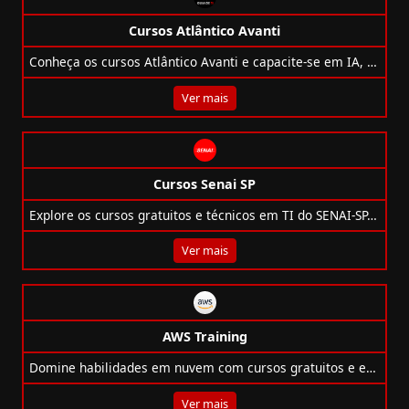
Cursos Atlântico Avanti
Conheça os cursos Atlântico Avanti e capacite-se em IA, inovação e liderança para liderar a transformação no mercado de tecnologia.
Ver mais
Cursos Senai SP
Explore os cursos gratuitos e técnicos em TI do SENAI-SP, como programação, IA, blockchain, segurança e redes, todos 100% online.
Ver mais
AWS Training
Domine habilidades em nuvem com cursos gratuitos e em português da AWS Skill Builder — da introdução à IA ao preparo para certificações.
Ver mais