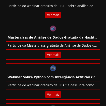
Participe do webinar gratuito da EBAC sobre análise de dados no dia 02/07 e dê os primeiros passos rumo à carreira em Data Analytics!
Ver mais
Masterclass de Análise de Dados Gratuita da Hashtag Treinamentos
Participe da Masterclass gratuita de Análise de Dados da Hashtag e domine Excel, Power BI, Python e SQL para transformar sua carreira!
Ver mais
Webinar Sobre Python com Inteligência Artificial Gratuito da Ebac
Participe do webinar gratuito da EBAC e descubra como o Python pode transformar sua carreira na tecnologia!
Ver mais