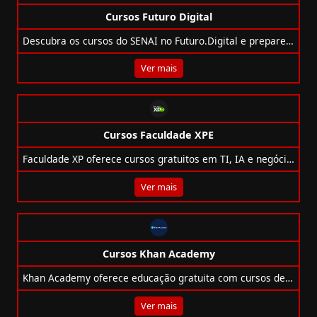
Cursos Futuro Digital
Descubra os cursos do SENAI no Futuro.Digital e prepare-se para o mercado com formações EAD, técnicas e superiores em diversas áreas.
Ver mais
Cursos Faculdade XPE
Faculdade XP oferece cursos gratuitos em TI, IA e negócios com foco em empregabilidade, inovação e metodologia 100% online.
Ver mais
Cursos Khan Academy
Khan Academy oferece educação gratuita com cursos de matemática, ciências, computação e mais para todas as idades.
Ver mais