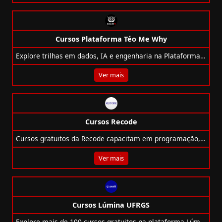
Cursos Plataforma Téo Me Why
Explore trilhas em dados, IA e engenharia na Plataforma Téo Me Why, com cursos gratuitos e projetos exclusivos no YouTube.
Ver mais
Cursos Recode
Cursos gratuitos da Recode capacitam em programação, IA, games e cidadania digital com base na pedagogia de Paulo Freire.
Ver mais
Cursos Lúmina UFRGS
Explore mais de 100 cursos gratuitos na plataforma Lúmina da UFRGS, com certificado e flexibilidade total de horários!