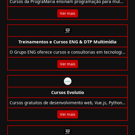
Cursos da PrograMaria ensinam programação para mulheres e minorias, com foco em inclusão, bolsas e conteúdo 100% online e do zero.
Ver mais
Treinamentos e Cursos ENG & DTP Multimídia
O Grupo ENG oferece cursos e consultorias em tecnologias como Adobe, Microsoft, IA, BI, e atende mais de 180 universidades no Brasil.
Ver mais
Cursos Evolutio
Cursos gratuitos de desenvolvimento web, Vue.js, Python, GitHub API, Docker e Machine Learning com Tony Lâmpada e Andrew Ng.
Ver mais