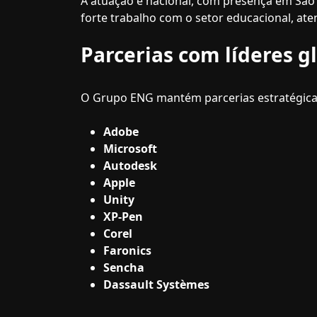
A atuação é nacional, com presença em São Pa
forte trabalho com o setor educacional, ate
Parcerias com líderes g
O Grupo ENG mantém parcerias estratégicas
Adobe
Microsoft
Autodesk
Apple
Unity
XP-Pen
Corel
Faronics
Sencha
Dassault Systèmes