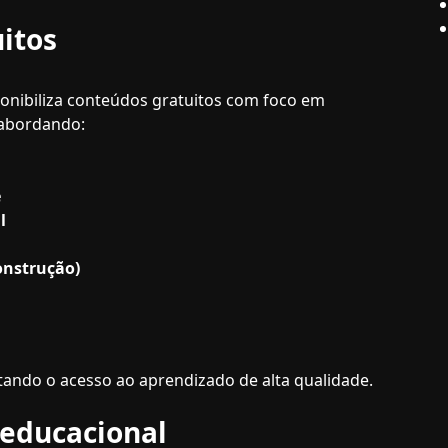
itos
nibiliza conteúdos gratuitos com foco em
 abordando:
e
l
onstrução)
litando o acesso ao aprendizado de alta qualidade.
 educacional