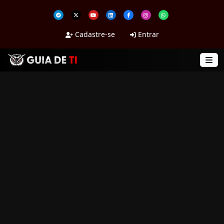
Cadastre-se
Entrar