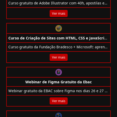
Curso gratuito de Adobe Illustrator com 40h, apostilas em PDF, conteúdo online e certificado opcional. Ideal para designers e criativos.
Ver mais
Curso de Criação de Sites com HTML, CSS e JavaScript Gratuito
Curso gratuito da Fundação Bradesco + Microsoft: aprenda HTML, CSS e JavaScript e crie seu primeiro site do zero em apenas 2 horas.
Ver mais
Webinar de Figma Gratuito da Ebac
Webinar gratuito da EBAC sobre Figma nos dias 26 e 27 de agosto. Aprenda a criar protótipos e receba certificado de participação ao vivo.
Ver mais