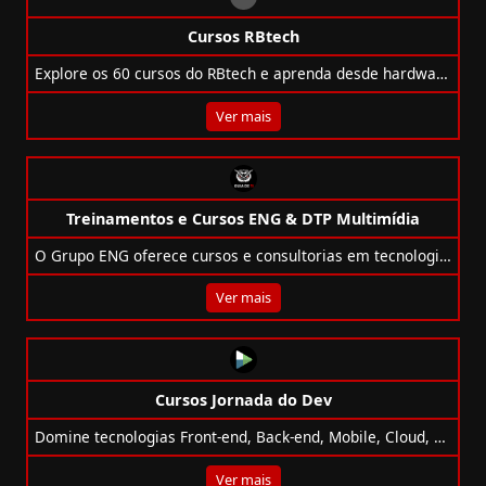
Cursos RBtech
Explore os 60 cursos do RBtech e aprenda desde hardware e PHP até WordPress, Git, Arduino e mais, com conteúdos gratuitos e premium.
Ver mais
Treinamentos e Cursos ENG & DTP Multimídia
O Grupo ENG oferece cursos e consultorias em tecnologias como Adobe, Microsoft, IA, BI, e atende mais de 180 universidades no Brasil.
Ver mais
Cursos Jornada do Dev
Domine tecnologias Front-end, Back-end, Mobile, Cloud, CMS e mais com os cursos gratuitos do Jornada do Dev!
Ver mais