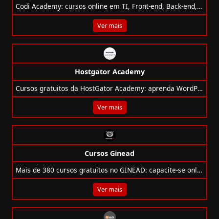
Codi Academy: cursos online em TI, Front-end, Back-end, Data Science, com opções gratuitas e certificados pelo MEC!
Ver mais
Hostgator Academy
Cursos gratuitos da HostGator Academy: aprenda WordPress, SEO, e-mail, infoprodutos, anúncios e mais para alavancar seu negócio online!
Ver mais
Cursos Ginead
Mais de 380 cursos gratuitos no GINEAD: capacite-se online com certificação opcional. Flexibilidade e qualidade no seu ritmo!
Ver mais