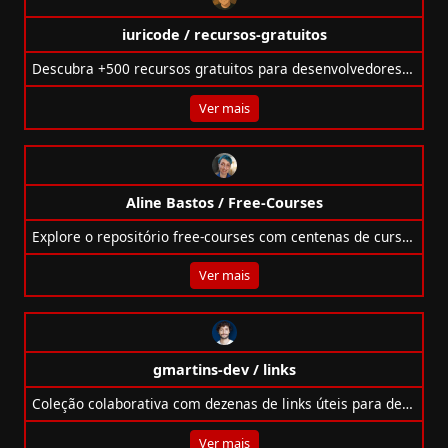
iuricode / recursos-gratuitos
Descubra +500 recursos gratuitos para desenvolvedores: imagens, ícones, cursos, livros e mais no repositório de Iuri Silva.
Ver mais
Aline Bastos / Free-Courses
Explore o repositório free-courses com centenas de cursos e eBooks gratuitos de TI em áreas como backend, frontend, data science e cibersegurança.
Ver mais
gmartins-dev / links
Coleção colaborativa com dezenas de links úteis para devs: projetos, design, vagas, cursos, APIs, ferramentas e comunidades.
Ver mais