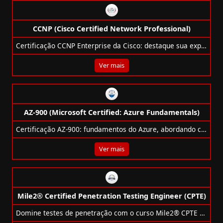
CCNP (Cisco Certified Network Professional)
Certificação CCNP Enterprise da Cisco: destaque sua expertise em redes corporativas, infraestrutura, segurança, automação e muito mais.
Ver mais
AZ-900 (Microsoft Certified: Azure Fundamentals)
Certificação AZ-900: fundamentos do Azure, abordando conceitos de nuvem, arquitetura, governança e principais serviços da plataforma.
Ver mais
Mile2® Certified Penetration Testing Engineer (CPTE)
Domine testes de penetração com o curso Mile2® CPTE e aprenda técnicas avançadas de segurança cibernética.