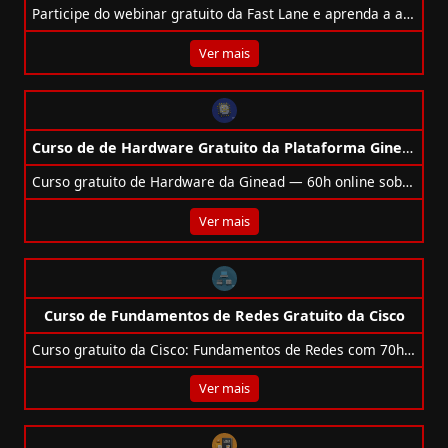
Participe do webinar gratuito da Fast Lane e aprenda a administrar os serviços de domínio do Active Directory – dias 24 e 25 de junho!
Ver mais
Curso de de Hardware Gratuito da Plataforma Ginead
Curso gratuito de Hardware da Ginead — 60h online sobre montagem, componentes e manutenção de computadores.
Ver mais
Curso de Fundamentos de Redes Gratuito da Cisco
Curso gratuito da Cisco: Fundamentos de Redes com 70h, certificado, conteúdo completo sobre IPv4/IPv6, TCP/IP, DHCP, Cisco IOS e segurança.
Ver mais