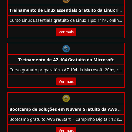
Treinamento de Linux Essentials Gratuito da LinuxTips
Curso Linux Essentials gratuito da Linux Tips: 11h+, online, prático e alinhado à certificação Linux Essentials.
Ver mais
Treinamento de AZ-104 Gratuito da Microsoft
Curso gratuito preparatório AZ‑104 da Microsoft: 20h+, com laboratórios, vídeos, prática e simulado para certificação Azure Administrator.
Ver mais
Bootcamp de Soluções em Nuvem Gratuito da AWS + Campinho Digital
Bootcamp gratuito AWS re/Start + Campinho Digital: 12 semanas, 350h, online, com voucher para a AWS Cloud Practitioner.
Ver mais