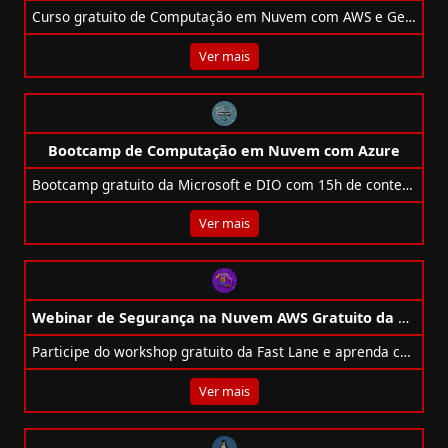
Curso gratuito de Computação em Nuvem com AWS e Generation Brasil prepara jovens para o mercado tech com apoio à empregabilidade.
Ver mais
Bootcamp de Computação em Nuvem com Azure
Bootcamp gratuito da Microsoft e DIO com 15h de conteúdo prático sobre Azure, VMs, bancos de dados e certificado reconhecido.
Ver mais
Webinar de Segurança na Nuvem AWS Gratuito da Fast Lane
Participe do workshop gratuito da Fast Lane e aprenda como proteger sua infraestrutura na AWS com um dos maiores especialistas do Brasil.
Ver mais