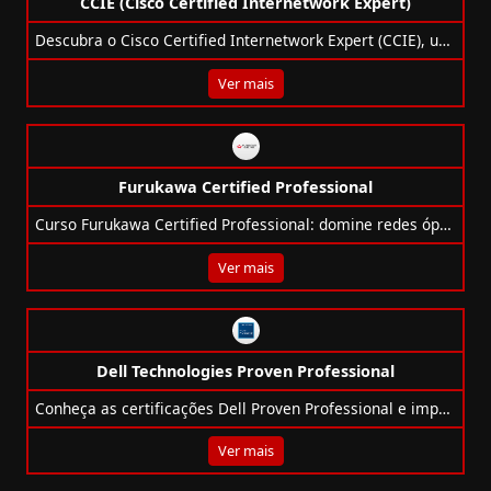
CCIE (Cisco Certified Internetwork Expert)
Descubra o Cisco Certified Internetwork Expert (CCIE), uma certificação avançada que valida habilidades em infraestrutura de TI com salários atrativos.
Ver mais
Furukawa Certified Professional
Curso Furukawa Certified Professional: domine redes ópticas e metálicas, cabeamento estruturado e certificações.
Ver mais
Dell Technologies Proven Professional
Conheça as certificações Dell Proven Professional e impulsione sua carreira em TI, IA, Cloud, Storage e Segurança.
Ver mais