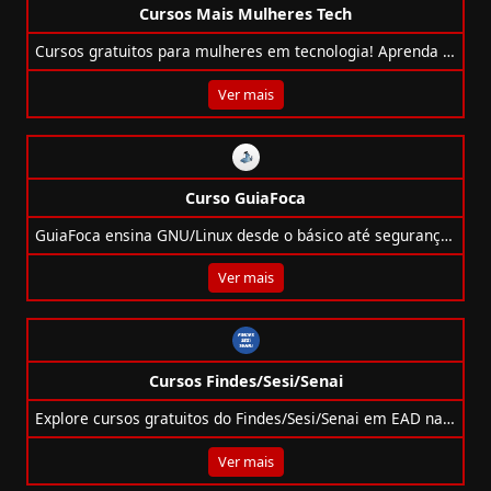
Cursos Mais Mulheres Tech
Cursos gratuitos para mulheres em tecnologia! Aprenda IA, Cloud, Cibersegurança, Redes e muito mais com a WoMakersCode.
Ver mais
Curso GuiaFoca
GuiaFoca ensina GNU/Linux desde o básico até segurança e administração com linguagem simples e didática.
Ver mais
Cursos Findes/Sesi/Senai
Explore cursos gratuitos do Findes/Sesi/Senai em EAD nas áreas industriais, tecnologia, comunicação, energia e mais!
Ver mais