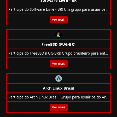
Software Livre - BR
Participe do Software Livre - BR! Um grupo para usuários, educadores, estudantes e profissionais de TI discutirem Linux, BSD e tecnologias open-source.
Ver mais
FreeBSD (FUG-BR)
Participe do FreeBSD (FUG-BR)! Grupo brasileiro para entusiastas e usuários do FreeBSD, com discussões sobre administração de sistemas, segurança e otimização.
Ver mais
Arch Linux Brasil
Participe do Arch Linux Brasil! Grupo para usuários do Arch Linux oficial, com suporte para iniciantes e avançados.
Ver mais