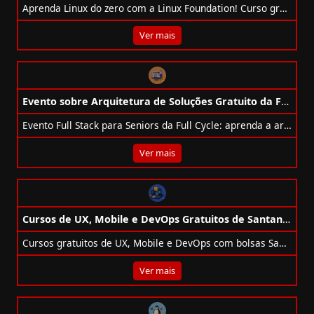
Aprenda Linux do zero com a Linux Foundation! Curso gratuito, online e prático, com 60h de conteúdo e certificado digital.
Ver mais
Evento sobre Arquitetura de Soluções Gratuito da Full Stack
Evento Full Stack para Seniors da Full Cycle: aprenda a arquitetar sistemas escaláveis com especialistas, 100% online e gratuito.
Ver mais
Cursos de UX, Mobile e DevOps Gratuitos de Santander + Alura
Cursos gratuitos de UX, Mobile e DevOps com bolsas Santander + Alura. Inscreva-se e avance na carreira tech!
Ver mais