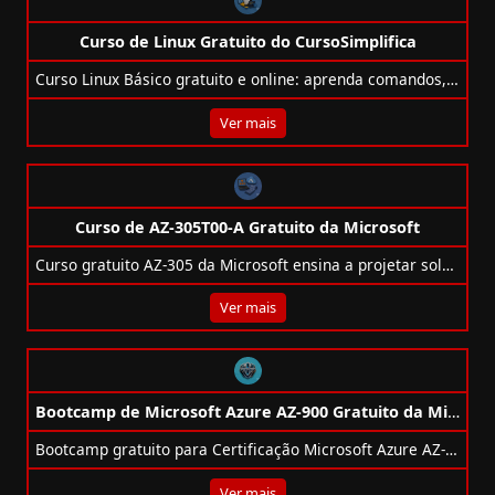
Curso de Linux Gratuito do CursoSimplifica
Curso Linux Básico gratuito e online: aprenda comandos, distribuições e fundamentos do sistema operacional mais usado em servidores!
Ver mais
Curso de AZ-305T00-A Gratuito da Microsoft
Curso gratuito AZ-305 da Microsoft ensina a projetar soluções de infraestrutura no Azure. Nível avançado, com certificação e materiais em português.
Ver mais
Bootcamp de Microsoft Azure AZ-900 Gratuito da Microsoft
Bootcamp gratuito para Certificação Microsoft Azure AZ-900 com 35h, 11 projetos e badge oficial. Ideal para iniciantes em cloud.
Ver mais