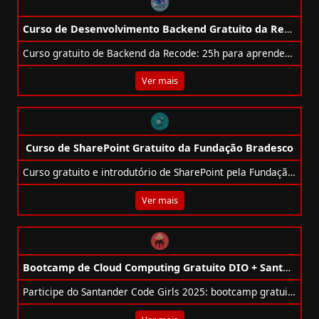
Curso de Desenvolvimento Backend Gratuito da Recode
Curso gratuito de Backend da Recode: 25h para aprender APIs, integrações, testes, boas práticas e cultura DevOps.
Ver mais
Curso de SharePoint Gratuito da Fundação Bradesco
Curso gratuito e introdutório de SharePoint pela Fundação Bradesco. Aprenda a criar sites, bibliotecas e colaborar na nuvem com a Microsoft.
Ver mais
Bootcamp de Cloud Computing Gratuito DIO + Santander
Participe do Santander Code Girls 2025: bootcamp gratuito em cloud com foco em AWS, DevOps e oportunidades reais de contratação!