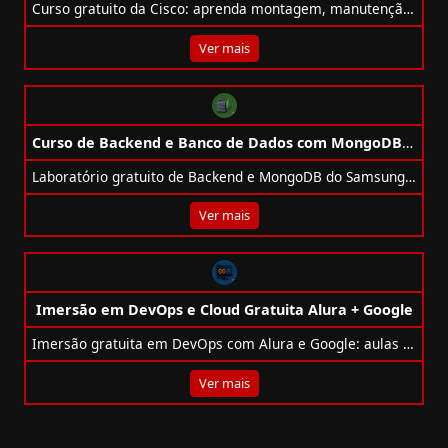
Curso gratuito da Cisco: aprenda montagem, manutenção e segurança de computadores, laptops e dispositivos móveis com certificado digital.
Ver mais
Curso de Backend e Banco de Dados com MongoDB Gratuito
Laboratório gratuito de Backend e MongoDB do Samsung Ocean: aula presencial em Manaus, dia 27/11, com 4h e certificado.
Ver mais
Imersão em DevOps e Cloud Gratuita Alura + Google
Imersão gratuita em DevOps com Alura e Google: aulas práticas, certificado e acesso ao Google Cloud!
Ver mais