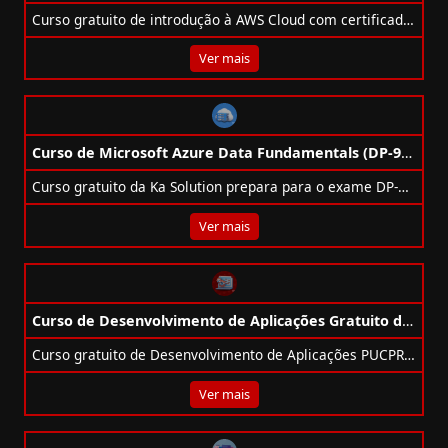
Curso gratuito de introdução à AWS Cloud com certificado e desconto para trilhas futuras. Ideal para iniciantes. Dia 13/09, online pela Ka Solution.
Ver mais
Curso de Microsoft Azure Data Fundamentals (DP-900) Gratuito da Ka Solution
Curso gratuito da Ka Solution prepara para o exame DP-900 e ensina fundamentos de dados no Microsoft Azure.
Ver mais
Curso de Desenvolvimento de Aplicações Gratuito da PUCPR + VOLVO
Curso gratuito de Desenvolvimento de Aplicações PUCPR + Volvo: 52h, módulos de .NET, SQL, Entity e projetos práticos.
Ver mais