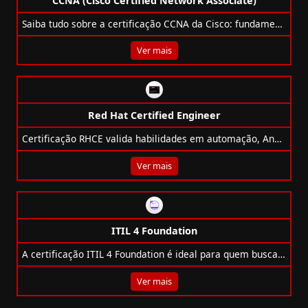
CCNA (Cisco Certified Network Associate)
Saiba tudo sobre a certificação CCNA da Cisco: fundamentos de redes, segurança, automação e muito mais para profissionais de TI.
Ver mais
Red Hat Certified Engineer
Certificação RHCE valida habilidades em automação, Ansible e administração avançada do Red Hat Enterprise Linux.
Ver mais
ITIL 4 Foundation
A certificação ITIL 4 Foundation é ideal para quem busca dominar a gestão de serviços de TI com abordagem moderna e ágil.
Ver mais