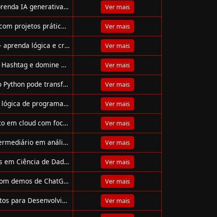
Curso gratuito do Santander sobre o Google Gemini — aprenda IA generativa, ferramentas multimodais e receba certificado.
Ver mais
Domine Python e IA no bootcamp gratuito DIO + Suzano, com projetos práticos, Copilot e Azure. Certificado incluso!
Ver mais
Minicurso gratuito de Python da Hashtag Treinamentos — aprenda lógica e crie seu primeiro projeto profissional em 1 hora.
Ver mais
Participe da Masterclass gratuita de Análise de Dados da Hashtag e domine Excel, Power BI, Python e SQL para transformar sua carreira!
Ver mais
Participe do webinar gratuito da EBAC e descubra como o Python pode transformar sua carreira na tecnologia!
Ver mais
Curso gratuito do MEC e Fundação Telefônica Vivo ensina lógica de programação com foco em professores. Com certificado e 40h de duração.
Ver mais
Participe do Santander Code Girls 2025: bootcamp gratuito em cloud com foco em AWS, DevOps e oportunidades reais de contratação!
Ver mais
Curso gratuito de Python da DSA com 72h. Do zero ao intermediário em análise de dados, ML, deep learning e certificação inclusa.
Ver mais
Santander Bootcamp 2025 oferece 35 mil bolsas gratuitas em Ciência de Dados, IA e Programação. Curso online com certificado em 3 meses.
Ver mais
Webinar gratuito da Ka Solution sobre AI para negócios com demos de ChatGPT, Azure AI e Copilot. Com certificado e voucher.
Ver mais
Microsoft e LinkedIn oferecem curso gratuito "Fundamentos para Desenvolvimento de Software", online e com certificado reconhecido internacionalmente.
Ver mais