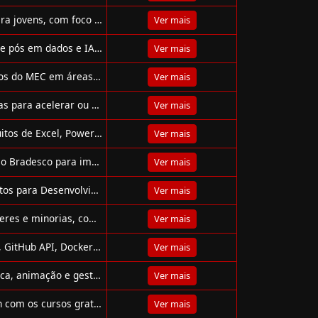
Codaqui.dev oferece cursos gratuitos de programação para jovens, com foco em projetos reais e apoio comunitário.
Ver mais
Estude com a Data Science Academy! Cursos, formações e pós em dados e IA, com opções gratuitas e certificações reconhecidas.
Ver mais
Plataforma Aprenda Mais oferece cursos online e gratuitos do MEC em áreas como tecnologia, idiomas, saúde e muito mais
Ver mais
Conheça os cursos da CESAR School: formações inovadoras para acelerar ou transformar sua carreira em tecnologia e design.
Ver mais
Baixe apostilas, dashboards, planilhas e minicursos gratuitos de Excel, Power BI, Python, SQL e muito mais com a Hashtag Treinamentos!
Ver mais
Conheça os cursos gratuitos da Escola Virtual da Fundação Bradesco para impulsionar sua carreira com certificados e aprendizado acessível.
Ver mais
Microsoft e LinkedIn oferecem curso gratuito "Fundamentos para Desenvolvimento de Software", online e com certificado reconhecido internacionalmente.
Ver mais
Cursos da PrograMaria ensinam programação para mulheres e minorias, com foco em inclusão, bolsas e conteúdo 100% online e do zero.
Ver mais
Cursos gratuitos de desenvolvimento web, Vue.js, Python, GitHub API, Docker e Machine Learning com Tony Lâmpada e Andrew Ng.
Ver mais
Cursos FIC gratuitos do IFSul em IA, programação, logística, animação e gestão: formação inclusiva e profissionalizante de qualidade.
Ver mais
Domine tecnologias como React, Angular, Flutter e Python com os cursos gratuitos da Cod3r, ideais para acelerar sua carreira tech!
Ver mais