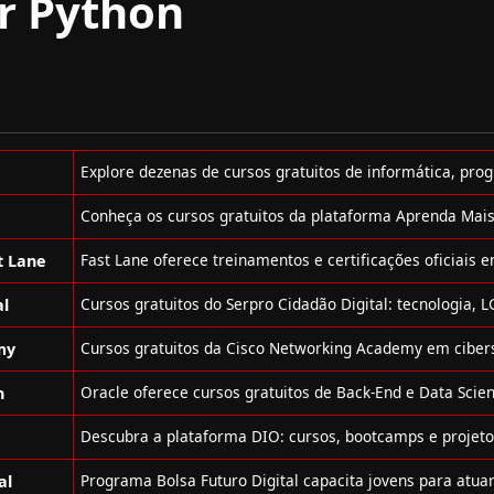
r Python
t Lane
al
my
n
al