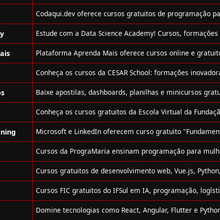
my
ais
os
rning