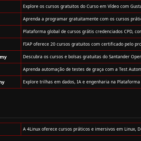
emy
hy