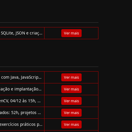
Aprenda Python do básico ao avançado, incluindo Tkinter, SQLite, JSON e criação de interfaces gráficas.
Ver mais
Curso gratuito do IFSul: Linguagens Orientadas a Objetos com Java, JavaScript e Python. 40h de carga horária, nível intermediário.
Ver mais
Curso gratuito da Alison ensina Flask com Python para criação e implantação de blogs e apps web, ideal para iniciantes no back-end.
Ver mais
Curso gratuito de Visão Computacional com Python e OpenCV, 04/12 às 15h, oferecido pela Samsung Ocean, certificado incluso.
Ver mais
Bootcamp gratuito DIO + Bradesco em IA Generativa e Dados: 52h, projetos práticos e foco em carreira de Data Analyst.
Ver mais
Curso gratuito de Python do Google com vídeos, teoria e exercícios práticos para quem já tem noções básicas de programação.
Ver mais