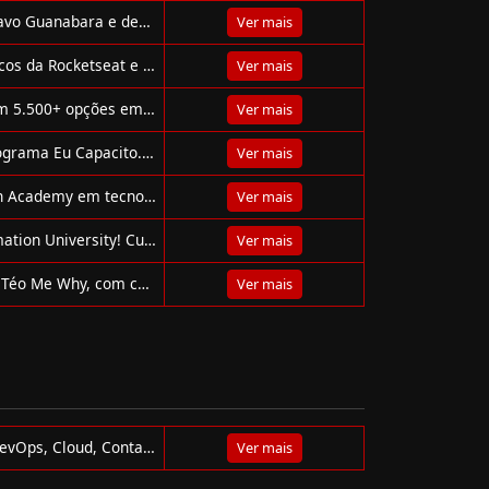
Explore os cursos gratuitos do Curso em Vídeo com Gustavo Guanabara e desenvolva habilidades em tecnologia, inglês, IA, redes e mais!
Ver mais
Aprenda a programar gratuitamente com os cursos práticos da Rocketseat e transforme sua carreira com formações completas e atualizadas.
Ver mais
Plataforma global de cursos grátis credenciados CPD, com 5.500+ opções em TI, certificações pagas e 45 milhões de alunos.
Ver mais
FIAP oferece 20 cursos gratuitos com certificado pelo programa Eu Capacito. Aprenda tecnologia, inovação e negócios online e no seu ritmo!
Ver mais
Descubra os cursos e bolsas gratuitas do Santander Open Academy em tecnologia, IA, idiomas, marketing e liderança.
Ver mais
Aprenda automação de testes de graça com a Test Automation University! Cursos com certificado, trilhas, especialistas e tecnologias atuais.
Ver mais
Explore trilhas em dados, IA e engenharia na Plataforma Téo Me Why, com cursos gratuitos e projetos exclusivos no YouTube.
Ver mais
A 4Linux oferece cursos práticos e imersivos em Linux, DevOps, Cloud, Containers, Segurança, Python e muito mais. Acesso anual ilimitado!
Ver mais