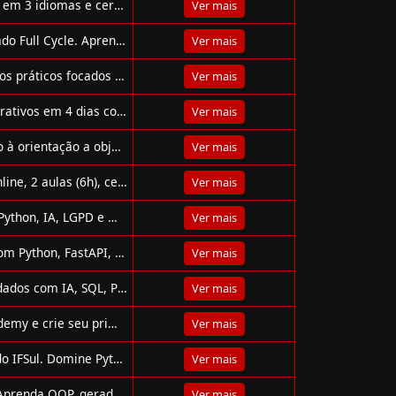
Curso gratuito de Python com IA do Santander: 8h online, em 3 idiomas e certificado internacional até 31/12/2025.
Ver mais
Evento gratuito de IA para devs experientes com certificado Full Cycle. Aprenda IA na prática, de 22 a 24/09, 100% online.
Ver mais
Bootcamp gratuito de Python da Hashtag: 4 dias, 4 projetos práticos focados em automação, dados, IA e portfólio.
Ver mais
Evento gratuito da Alura ensina Python e dashboards interativos em 4 dias com certificado e apoio de especialistas.
Ver mais
Curso gratuito de Python da Codaqui.dev ensina do básico à orientação a objetos com foco em prática e inclusão digital.
Ver mais
Curso gratuito de Deep Learning em Python: 11–12/12, online, 2 aulas (6h), certificado e prática com Keras.
Ver mais
Acesse cursos gratuitos e certificados do SENAI Play em Python, IA, LGPD e mais. Qualifique-se com especialistas e destaque-se no mercado!
Ver mais
Bootcamp gratuito da DIO + LuizaLabs ensina back-end com Python, FastAPI, SQLAlchemy e IA com projetos práticos.
Ver mais
Bootcamp gratuito da DIO e Randstad ensina análise de dados com IA, SQL, Power BI e Excel. Inclui projetos e mentoria para impulsionar sua carreira.
Ver mais
Participe do evento gratuito de Data Science da Codi Academy e crie seu primeiro modelo de IA do zero em 3 dias.
Ver mais
Curso gratuito de Análise Exploratória de Dados com IA do IFSul. Domine Python, visualização e machine learning para iniciantes!
Ver mais
Curso de Python Avançado gratuito da Huawei com 32h! Aprenda OOP, geradores, SQLite e mais para desenvolver aplicações sofisticadas.
Ver mais