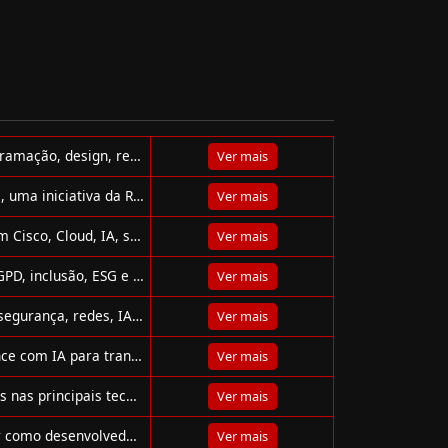
Explore dezenas de cursos gratuitos de informática, programação, design, redes e mais para turbinar sua carreira online!
Ver mais
Conheça os cursos gratuitos da plataforma Aprenda Mais, uma iniciativa da Rede Federal para democratizar o ensino profissional e tecnológico.
Ver mais
Fast Lane oferece treinamentos e certificações oficiais em Cisco, Cloud, IA, segurança e mais, com presença global e expertise técnica.
Ver mais
Cursos gratuitos do Serpro Cidadão Digital: tecnologia, LGPD, inclusão, ESG e habilidades digitais para impulsionar sua carreira.
Ver mais
Cursos gratuitos da Cisco Networking Academy em cibersegurança, redes, IA, Python e mais. Comece sua jornada hoje
Ver mais
Oracle oferece cursos gratuitos de Back-End e Data Science com IA para transformar vidas por meio do programa Oracle Next Education (ONE).
Ver mais
Descubra a plataforma DIO: cursos, bootcamps e projetos nas principais tecnologias do mercado de TI, com certificações reconhecidas!
Ver mais
Programa Bolsa Futuro Digital capacita jovens para atuar como desenvolvedores Front-End e Back-End com metodologia prática e inovadora.
Ver mais