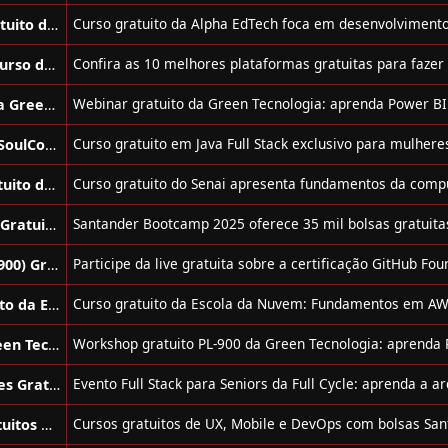
Curso de Desenvolvimento Web Gratuito da Alpha Lumen
Top 10 Melhores Plataformas com Curso de Informática Gratuitos em 2025
Webinar Sobre Power BI Gratuito da Green Tecnologia
Curso de Programação Gratuito da SoulCode + PagBank
Curso de Computação Quântica Gratuito do Senai
Bootcamp de Back-end e Front-end Gratuito do Santander
Live Sobre GitHub Foundations (GH-900) Gratuita da Green Tecnologia
Curso de Nuvem AWS com IA Gratuito da Escola da Nuvem
Workshop de PL-900 Gratuito da Green Tecnologia
Evento sobre Arquitetura de Soluções Gratuito da Full Stack
Cursos de UX, Mobile e DevOps Gratuitos de Santander + Alura