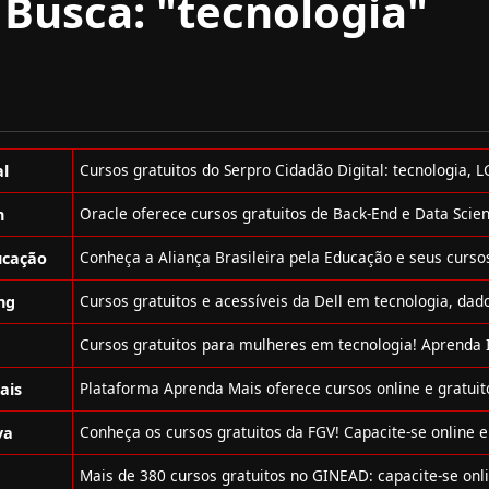
Busca: "tecnologia"
al
n
ucação
ng
ais
va