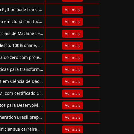
Participe do webinar gratuito da EBAC e descubra como o Python pode transformar sua carreira na tecnologia!
Ver mais
Participe do Santander Code Girls 2025: bootcamp gratuito em cloud com foco em AWS, DevOps e oportunidades reais de contratação!
Ver mais
Curso gratuito da Didática Tech ensina os conceitos essenciais de Machine Learning online, com certificado e aulas em vídeo.
Ver mais
Curso gratuito de Hardware e Software da Fundação Bradesco. 100% online, com certificado e ideal para iniciantes em tecnologia.
Ver mais
Bootcamp gratuito de Java e IA com 4.816 bolsas. Aprenda do zero com projetos, IA e mentoria com a DIO e a NTT Data.
Ver mais
Domine prompts com IA Microsoft! Aprenda técnicas práticas para transformar tarefas em resultados incríveis usando IA generativa.
Ver mais
Santander Bootcamp 2025 oferece 35 mil bolsas gratuitas em Ciência de Dados, IA e Programação. Curso online com certificado em 3 meses.
Ver mais
Curso gratuito de IA com Google Gemini para clientes TIM, com certificado Google Cloud e 14h de conteúdo online e prático!
Ver mais
Microsoft e LinkedIn oferecem curso gratuito "Fundamentos para Desenvolvimento de Software", online e com certificado reconhecido internacionalmente.
Ver mais
Curso gratuito de Computação em Nuvem com AWS e Generation Brasil prepara jovens para o mercado tech com apoio à empregabilidade.
Ver mais
FAST Transição da CESAR School: formação gratuita para iniciar sua carreira em Cibersegurança ou Computação em Nuvem.
Ver mais