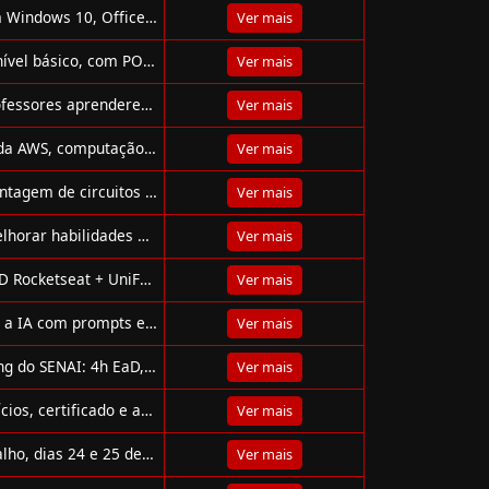
Curso gratuito de informática intermediária com foco em Windows 10, Office, IoT e segurança digital. Adquira certificado!
Ver mais
Curso gratuito de Backend com PHP do IFRS: 30h online, nível básico, com POO, banco de dados e APIs.
Ver mais
Curso gratuito Santander EducaIA: 15 mil bolsas para professores aprenderem a usar IA como assistente no planejamento e ensino.
Ver mais
Curso gratuito da Escola da Nuvem ensina fundamentos da AWS, computação em nuvem e IA com práticas e apoio para inserção no mercado.
Ver mais
Curso gratuito de Arduino ensina programação, IoT e montagem de circuitos com aula prática e certificado.
Ver mais
Conheça 30 sites gratuitos para treinar programação, melhorar habilidades e se destacar na área de tecnologia!
Ver mais
Evento online em 29/07 às 19h: nova graduação 100% EAD Rocketseat + UniFECAF, bolsa 100%, skills mais valorizadas e vagas quentes!
Ver mais
Curso gratuito do Santander com Microsoft para dominar a IA com prompts eficazes e uso ético da tecnologia.
Ver mais
Curso gratuito de Inteligência Artificial e Machine Learning do SENAI: 4h EaD, certificado e início imediato.
Ver mais
Curso gratuito de Lógica de Programação com +30 exercícios, certificado e aulas práticas online para iniciantes em tecnologia.
Ver mais
Participe do workshop gratuito da EBAC sobre IA no trabalho, dias 24 e 25 de junho, às 19h. Inscreva-se já!
Ver mais