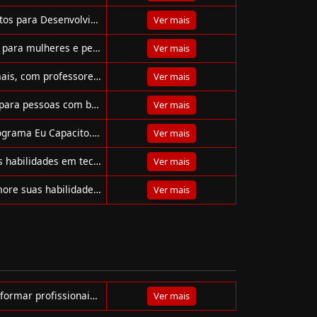
Microsoft e LinkedIn oferecem curso gratuito "Fundamentos para Desenvolvimento de Software", online e com certificado reconhecido internacionalmente.
Ver mais
Cursos acessíveis da PrograMaria ensinam programação para mulheres e pessoas de gêneros minorizados com foco em inclusão e empregabilidade.
Ver mais
EBAC oferece cursos online em TI, design, marketing e mais, com professores do mercado, projetos práticos e certificado reconhecido.
Ver mais
Campinho Digital oferece cursos gratuitos de tecnologia para pessoas com barreiras sociais, com foco em nuvem, programação e IA.
Ver mais
FIAP oferece 20 cursos gratuitos com certificado pelo programa Eu Capacito. Aprenda tecnologia, inovação e negócios online e no seu ritmo!
Ver mais
Explore os cursos gratuitos da Udemy e desenvolva novas habilidades em tecnologia, negócios, design e muito mais — tudo online e em português!
Ver mais
Participe dos cursos gratuitos do Samsung Ocean e aprimore suas habilidades em tecnologia com certificação e aulas presenciais e online!
Ver mais
Ecossistema Alura: cursos, imersões e comunidade para formar profissionais multidisciplinares em Tech.
Ver mais