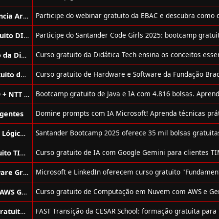
Webinar Sobre Python com Inteligência Artificial Gratuito da Ebac
Bootcamp de Cloud Computing Gratuito DIO + Santander
Curso de Machine Learning Gratuito da Didática Tech
Curso de Hardware e Software Gratuito da Fundação Bradesco
Bootcamp de Java e IA Gratuito DIO + NTT Data
igentes
Bootcamp de Ciência de Dados, IA e Lógica de Programação Gratuito
Curso de Inteligência Artificial Gratuito TIM + Google e Descomplica
Curso de Desenvolvimento de Software Gratuito Oferecido por LinkedIn e Microsoft
Curso de Computação em Nuvem e AWS Gratuito da Generation Brasil
Cursos de Cibersegurança e Cloud Gratuitos da Cesar School