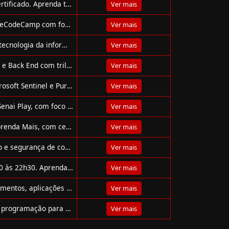
Curso gratuito e prático de Engenharia de Prompt com certificado. Aprenda técnicas avançadas em 4h no Samsung Ocean.
Ver mais
Curso gratuito de Inglês A2 para Desenvolvedores da FreeCodeCamp com foco em vocabulário técnico e comunicação profissional.
Ver mais
Curso gratuito da Dell ensina inglês básico com foco em tecnologia da informação. 40h, 4 módulos e acompanhamento pedagógico.
Ver mais
Curso gratuito da +1Code em Desenvolvimento Front End e Back End com trilhas práticas, soft skills e apoio para inserção no mercado de trabalho.
Ver mais
Participe do workshop gratuito sobre segurança com Microsoft Sentinel e Purview. Ao vivo, com certificado e conteúdo prático focado em segurança e GRC.
Ver mais
Curso gratuito de Programação Avançada em Python no Senai Play, com foco em ciência de dados, OOP e visualização.
Ver mais
Curso gratuito de inglês para iniciantes na plataforma Aprenda Mais, com certificado do MEC. Inscrições até 30 de junho!
Ver mais
Curso gratuito da Cisco: aprenda montagem, manutenção e segurança de computadores, laptops e dispositivos móveis com certificado digital.
Ver mais
Webinar gratuito AWS AI Generative, dia 10/07, das 18h30 às 22h30. Aprenda IA generativa, segurança e integração na AWS.
Ver mais
Curso gratuito de Blockchain da Samsung. Aprenda fundamentos, aplicações e contratos inteligentes em 2h com certificado!
Ver mais
Curso gratuito do Senai ensina fundamentos da lógica de programação para criar sites, jogos e robôs.
Ver mais