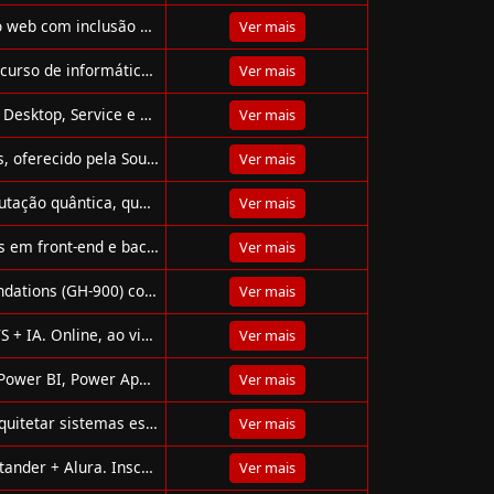
Curso gratuito da Alpha EdTech foca em desenvolvimento web com inclusão social e prática real em empresas.
Ver mais
Confira as 10 melhores plataformas gratuitas para fazer curso de informática e tecnologia em 2025 e se destaque no mercado de trabalho!
Ver mais
Webinar gratuito da Green Tecnologia: aprenda Power BI Desktop, Service e Mobile com IA, DAX e dashboards interativos.
Ver mais
Curso gratuito em Java Full Stack exclusivo para mulheres, oferecido pela SoulCode e PagBank. Inscrições até 18 de julho!
Ver mais
Curso gratuito do Senai apresenta fundamentos da computação quântica, qubits e aplicações em 4h, com foco em iniciantes e curiosos em tecnologia.
Ver mais
Santander Bootcamp 2025 oferece 35 mil bolsas gratuitas em front-end e back-end com Java ou Python, 100h de conteúdo, certificado e prêmios.
Ver mais
Participe da live gratuita sobre a certificação GitHub Foundations (GH-900) com certificado e sorteio de curso!
Ver mais
Curso gratuito da Escola da Nuvem: Fundamentos em AWS + IA. Online, ao vivo, com prática hands-on e conexão a vagas no mercado de tecnologia.
Ver mais
Workshop gratuito PL-900 da Green Tecnologia: aprenda Power BI, Power Apps, Power Automate e Dataverse com certificado Microsoft.
Ver mais
Evento Full Stack para Seniors da Full Cycle: aprenda a arquitetar sistemas escaláveis com especialistas, 100% online e gratuito.
Ver mais
Cursos gratuitos de UX, Mobile e DevOps com bolsas Santander + Alura. Inscreva-se e avance na carreira tech!
Ver mais