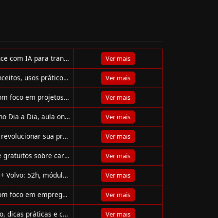
Oracle oferece cursos gratuitos de Back-End e Data Science com IA para transformar vidas por meio do programa Oracle Next Education (ONE).
Ver mais
Curso gratuito de Metaverso na Sympla Play: aprenda conceitos, usos práticos, acesso e certificação digital reconhecida.
Ver mais
Curso gratuito em português sobre IA no Google Cloud com foco em projetos generativos e preditivos. Vagas limitadas!
Ver mais
Curso gratuito da Samsung Ocean: Inteligência Artificial no Dia a Dia, aula online em 18/11 com certificado e exemplos práticos.
Ver mais
Participe do QP Summit 2025 e descubra como a IA pode revolucionar sua produtividade. Evento online e gratuito!
Ver mais
Semana Passaporte Tech da XP Educação: 4 dias ao vivo e gratuitos sobre carreira tech global, IA, cloud, dados, segurança e dev.
Ver mais
Curso gratuito de Desenvolvimento de Aplicações PUCPR + Volvo: 52h, módulos de .NET, SQL, Entity e projetos práticos.
Ver mais
Curso gratuito do Santander une Marketing Digital e IA com foco em empregabilidade e inclusão. 125h, online, com certificação universitária.
Ver mais
Bootcamp gratuito MS‑900 da Green: simulado comentado, dicas práticas e certificado para sua certificação em Microsoft 365.
Ver mais