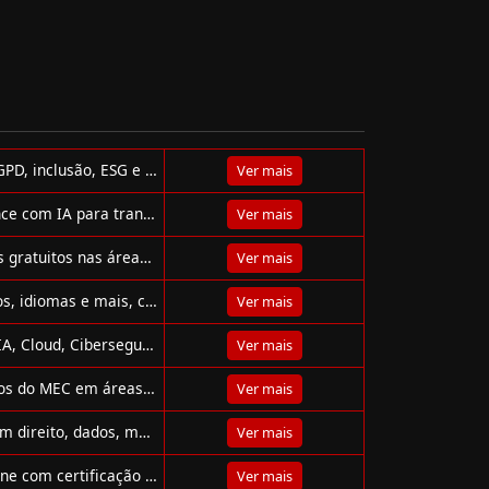
Cursos gratuitos do Serpro Cidadão Digital: tecnologia, LGPD, inclusão, ESG e habilidades digitais para impulsionar sua carreira.
Ver mais
Oracle oferece cursos gratuitos de Back-End e Data Science com IA para transformar vidas por meio do programa Oracle Next Education (ONE).
Ver mais
Conheça a Aliança Brasileira pela Educação e seus cursos gratuitos nas áreas de inovação, liderança, tecnologia, ESG e muito mais.
Ver mais
Cursos gratuitos e acessíveis da Dell em tecnologia, dados, idiomas e mais, com certificado da UECE.
Ver mais
Cursos gratuitos para mulheres em tecnologia! Aprenda IA, Cloud, Cibersegurança, Redes e muito mais com a WoMakersCode.
Ver mais
Plataforma Aprenda Mais oferece cursos online e gratuitos do MEC em áreas como tecnologia, idiomas, saúde e muito mais
Ver mais
Conheça os cursos gratuitos da FGV! Capacite-se online em direito, dados, marketing, gestão e mais, com certificado reconhecido.
Ver mais
Mais de 380 cursos gratuitos no GINEAD: capacite-se online com certificação opcional. Flexibilidade e qualidade no seu ritmo!
Ver mais