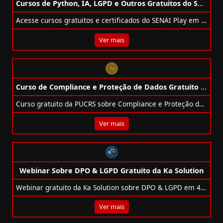
Cursos de Python, IA, LGPD e Outros Gratuitos do Senai Play
Acesse cursos gratuitos e certificados do SENAI Play em Python, IA, LGPD e mais. Qualifique-se com especialistas e destaque-se no mercado!
Ver mais
Curso de Compliance e Proteção de Dados Gratuito da PUCRS
Curso gratuito da PUCRS sobre Compliance e Proteção de Dados, com certificado e 10h de conteúdo 100% online.
Ver mais
Webinar Sobre DPO & LGPD Gratuito da Ka Solution
Webinar gratuito da Ka Solution sobre DPO & LGPD em 4/10, às 08h30. Entenda a lei, boas práticas e o papel do Encarregado de Dados.
Ver mais