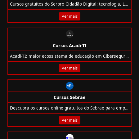
Cursos gratuitos do Serpro Cidadão Digital: tecnologia, LGPD, inclusão, ESG e habilidades digitais para impulsionar sua carreira.
Ver mais
Cursos Acadi-TI
Acadi-TI: maior ecossistema de educação em Cibersegurança da América Latina, com cursos, consultorias e certificações reconhecidas.
Ver mais
Cursos Sebrae
Descubra os cursos online gratuitos do Sebrae para empreendedores, com foco em IA, marketing, vendas, finanças e muito mais.
Ver mais