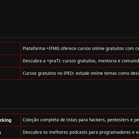
cking
s