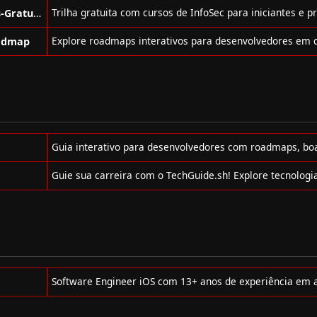
rodolfomarianocy / Trilha-de-Cursos-Gratuitos-para-InfoSec
admap