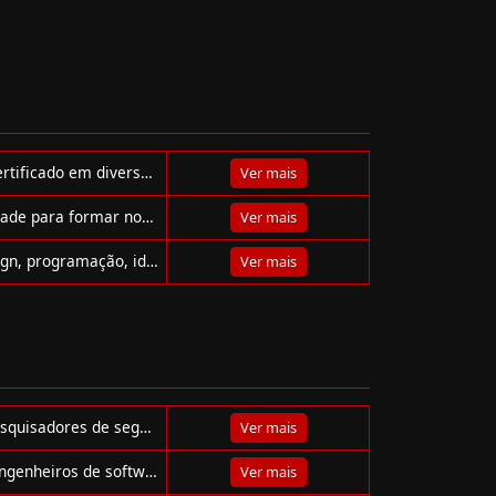
Plataforma +IFMG oferece cursos online gratuitos com certificado em diversas áreas do conhecimento. Acesse e qualifique-se!
Ver mais
Descubra a +praTI: cursos gratuitos, mentoria e comunidade para formar novos talentos em tecnologia. Comece sua carreira em TI hoje!
Ver mais
Cursos gratuitos no IPED: estude online temas como design, programação, idiomas e mais. Certificados e acesso flexível!
Ver mais
Coleção completa de listas para hackers, pentesters e pesquisadores de segurança, direto do repositório Awesome Hacking.
Ver mais
Descubra os melhores podcasts para programadores e engenheiros de software, com temas de carreira, linguagens, frameworks e mais!
Ver mais