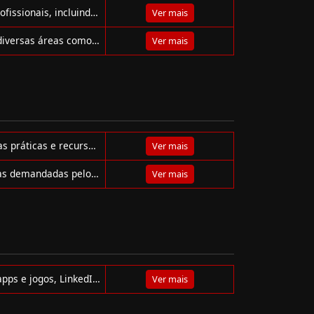
Trilha gratuita com cursos de InfoSec para iniciantes e profissionais, incluindo Red Team, Blue Team, GRC e mais.
Ver mais
Explore roadmaps interativos para desenvolvedores em diversas áreas como Frontend, DevOps, IA, Segurança e muito mais.
Ver mais
Guia interativo para desenvolvedores com roadmaps, boas práticas e recursos educacionais para aprender e crescer em diversas áreas da tecnologia.
Ver mais
Guie sua carreira com o TechGuide.sh! Explore tecnologias demandadas pelo mercado, pratique desafios e descubra seu caminho ideal.
Ver mais
Software Engineer iOS com 13+ anos de experiência em apps e jogos, LinkedIn Top Voice 2023, criadora de conteúdo, palestrante e premiada desenvolvedora.
Ver mais