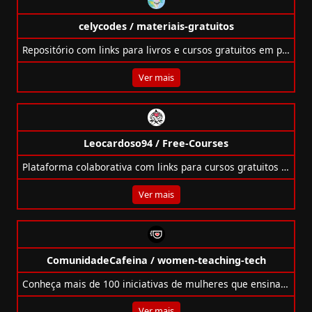
celycodes / materiais-gratuitos
Repositório com links para livros e cursos gratuitos em português sobre programação, tecnologia e ferramentas de desenvolvimento.
Ver mais
Leocardoso94 / Free-Courses
Plataforma colaborativa com links para cursos gratuitos de programação em diversas linguagens e frameworks.
Ver mais
ComunidadeCafeina / women-teaching-tech
Conheça mais de 100 iniciativas de mulheres que ensinam tecnologia em cursos, canais, podcasts e lives no Brasil e no mundo.
Ver mais