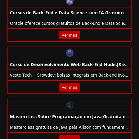
Cursos de Back-End e Data Science com IA Gratuitos da Oracle
Oracle oferece cursos gratuitos de Back-End e Data Science com IA para transformar vidas por meio do programa Oracle Next Education (ONE).
Ver mais
Curso de Desenvolvimento Web Back-End Node.JS e C# Gratuito
Veste Tech + Growdev: bolsas integrais em Back-end (Node.js e C#), Mobile e VTEX IO, online, com mentoria e projetos práticos.
Ver mais
Masterclass Sobre Programação em Java Gratuita da Plataforma Alison
Masterclass gratuita de Java pela Alison com fundamentos, POO e edições (Standard, Enterprise, Micro) – certificado CPD opcional.