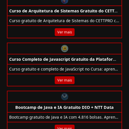
Curso de Arquitetura de Sistemas Gratuito do CETTPRO
Curso gratuito de Arquitetura de Sistemas do CETTPRO com foco em APIs, CI/CD, segurança e boas práticas corporativas.
Ver mais
Curso Completo de Javascript Gratuito da Plataforma Cursa
Curso gratuito e completo de JavaScript no Cursa: aprenda do básico ao avançado em menos de 4h com foco prático e em DOM, eventos e jQuery.
Ver mais
Bootcamp de Java e IA Gratuito DIO + NTT Data
Bootcamp gratuito de Java e IA com 4.816 bolsas. Aprenda do zero com projetos, IA e mentoria com a DIO e a NTT Data.
Ver mais