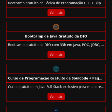
Bootcamp gratuito de Lógica de Programação DIO + Blip: 27h, JavaScript, desafios práticos e 3 projetos para portfólio.
Ver mais
Bootcamp de Java Gratuito da DIO
Bootcamp gratuito da DIO com 33h em Java, POO, JDBC, SOLID, Clean Code e projetos práticos. Com certificado e mentorias ao vivo.
Ver mais
Curso de Programação Gratuito da SoulCode + PagBank
Curso gratuito em Java Full Stack exclusivo para mulheres, oferecido pela SoulCode e PagBank. Inscrições até 18 de julho!
Ver mais