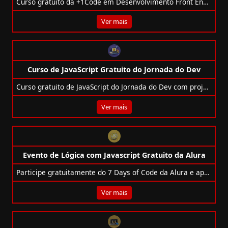
Curso gratuito da +1Code em Desenvolvimento Front End e Back End com trilhas práticas, soft skills e apoio para inserção no mercado de trabalho.
Ver mais
Curso de JavaScript Gratuito do Jornada do Dev
Curso gratuito de JavaScript do Jornada do Dev com projetos práticos e certificado para impulsionar sua carreira em programação web.
Ver mais
Evento de Lógica com Javascript Gratuito da Alura
Participe gratuitamente do 7 Days of Code da Alura e aprenda lógica com JavaScript em 7 desafios práticos para seu portfólio!
Ver mais