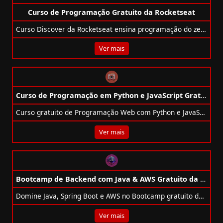
Curso de Programação Gratuito da Rocketseat
Curso Discover da Rocketseat ensina programação do zero, com HTML, CSS, JavaScript, Git e projeto final com certificado.
Ver mais
Curso de Programação em Python e JavaScript Gratuito de Harvard
Curso gratuito de Programação Web com Python e JavaScript de Harvard — aprenda Django, React e SQL em 12 semanas.
Ver mais
Bootcamp de Backend com Java & AWS Gratuito da DIO + CI&T
Domine Java, Spring Boot e AWS no Bootcamp gratuito da DIO + CI&T e prepare-se para atuar como desenvolvedor backend em sistemas escaláveis!
Ver mais