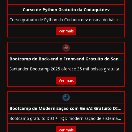
Curso de Python Gratuito da Codaqui.dev
Curso gratuito de Python da Codaqui.dev ensina do básico à orientação a objetos com foco em prática e inclusão digital.
Ver mais
Bootcamp de Back-end e Front-end Gratuito do Santander
Santander Bootcamp 2025 oferece 35 mil bolsas gratuitas em front-end e back-end com Java ou Python, 100h de conteúdo, certificado e prêmios.
Ver mais
Bootcamp de Modernização com GenAI Gratuito DIO + TQI
Bootcamp gratuito DIO + TQI: modernização de sistemas legados com GenAI, AWS, microsserviços e boas práticas de arquitetura.
Ver mais