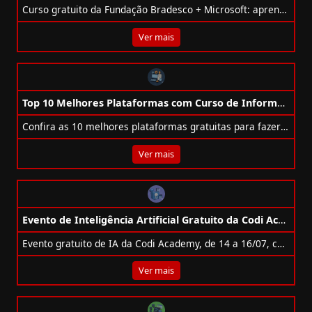
Curso gratuito da Fundação Bradesco + Microsoft: aprenda HTML, CSS e JavaScript e crie seu primeiro site do zero em apenas 2 horas.
Ver mais
Top 10 Melhores Plataformas com Curso de Informática Gratuitos em 2025
Confira as 10 melhores plataformas gratuitas para fazer curso de informática e tecnologia em 2025 e se destaque no mercado de trabalho!
Ver mais
Evento de Inteligência Artificial Gratuito da Codi Academy
Evento gratuito de IA da Codi Academy, de 14 a 16/07, com prática, certificação e criação de projetos reais.
Ver mais