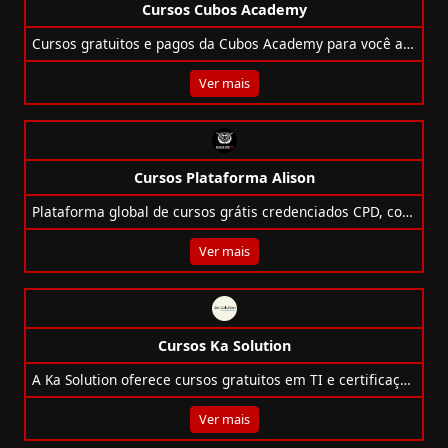
Cursos Cubos Academy
Cursos gratuitos e pagos da Cubos Academy para você acelerar sua carreira em tecnologia, com foco no mercado e suporte com IA.
Ver mais
Cursos Plataforma Alison
Plataforma global de cursos grátis credenciados CPD, com 5.500+ opções em TI, certificações pagas e 45 milhões de alunos.
Ver mais
Cursos Ka Solution
A Ka Solution oferece cursos gratuitos em TI e certificações como AWS, Azure, SAP, ITIL, Power BI, com foco em inclusão, qualidade e empregabilidade.
Ver mais