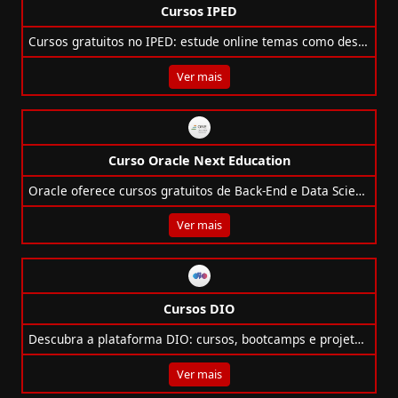
Cursos IPED
Cursos gratuitos no IPED: estude online temas como design, programação, idiomas e mais. Certificados e acesso flexível!
Ver mais
Curso Oracle Next Education
Oracle oferece cursos gratuitos de Back-End e Data Science com IA para transformar vidas por meio do programa Oracle Next Education (ONE).
Ver mais
Cursos DIO
Descubra a plataforma DIO: cursos, bootcamps e projetos nas principais tecnologias do mercado de TI, com certificações reconhecidas!
Ver mais