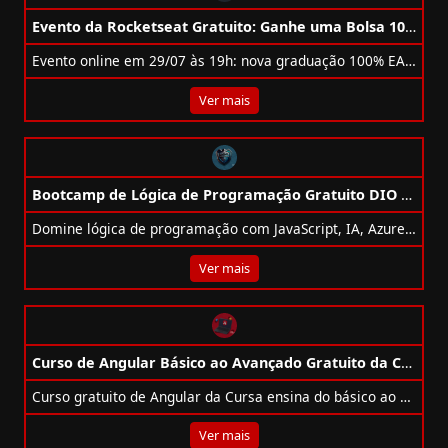
Evento da Rocketseat Gratuito: Ganhe uma Bolsa 100% para Graduação
Evento online em 29/07 às 19h: nova graduação 100% EAD Rocketseat + UniFECAF, bolsa 100%, skills mais valorizadas e vagas quentes!
Ver mais
Bootcamp de Lógica de Programação Gratuito DIO + Savegnago
Domine lógica de programação com JavaScript, IA, Azure e Prompt Engineering no bootcamp gratuito DIO + Savegnago!
Ver mais
Curso de Angular Básico ao Avançado Gratuito da Cursa
Curso gratuito de Angular da Cursa ensina do básico ao avançado com TypeScript, RxJS, rotas e muito mais.
Ver mais