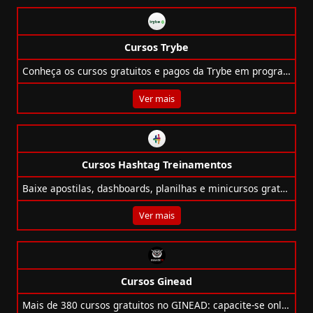
Cursos Trybe
Conheça os cursos gratuitos e pagos da Trybe em programação, IA e produto com foco prático, apoio contínuo e certificado.
Ver mais
Cursos Hashtag Treinamentos
Baixe apostilas, dashboards, planilhas e minicursos gratuitos de Excel, Power BI, Python, SQL e muito mais com a Hashtag Treinamentos!
Ver mais
Cursos Ginead
Mais de 380 cursos gratuitos no GINEAD: capacite-se online com certificação opcional. Flexibilidade e qualidade no seu ritmo!