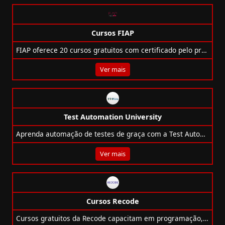
Cursos FIAP
FIAP oferece 20 cursos gratuitos com certificado pelo programa Eu Capacito. Aprenda tecnologia, inovação e negócios online e no seu ritmo!
Ver mais
Test Automation University
Aprenda automação de testes de graça com a Test Automation University! Cursos com certificado, trilhas, especialistas e tecnologias atuais.
Ver mais
Cursos Recode
Cursos gratuitos da Recode capacitam em programação, IA, games e cidadania digital com base na pedagogia de Paulo Freire.