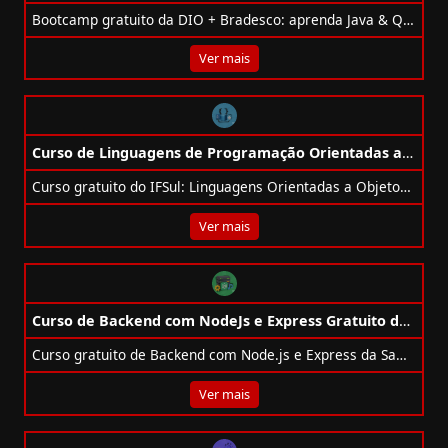
Bootcamp gratuito da DIO + Bradesco: aprenda Java & QA Developer com 53h, projetos práticos, APIs REST, JUnit, Mockito e BDD.
Ver mais
Curso de Linguagens de Programação Orientadas a Objetos Gratuito da Ifsul
Curso gratuito do IFSul: Linguagens Orientadas a Objetos com Java, JavaScript e Python. 40h de carga horária, nível intermediário.
Ver mais
Curso de Backend com NodeJs e Express Gratuito da Samsung
Curso gratuito de Backend com Node.js e Express da Samsung! Aprenda CRUD, tratamento de erros e arquitetura em 10/09 com certificado.
Ver mais